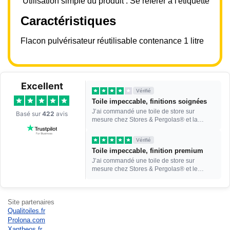
Utilisation simple du produit : Se référer à l'étiquette
Caractéristiques
Flacon pulvérisateur réutilisable contenance 1 litre
Excellent
Vérifié
Toile impeccable, finitions soignées
J’ai commandé une toile de store sur
Basé sur
422
avis
mesure chez Stores & Pergolas® et la
qualité de la toile est vr...
Vérifié
Toile impeccable, finition premium
J’ai commandé une toile de store sur
mesure chez Stores & Pergolas® et le
résultat dépasse mes atten...
Site partenaires
Qualitoiles.fr
Prolona.com
Xantheos.fr