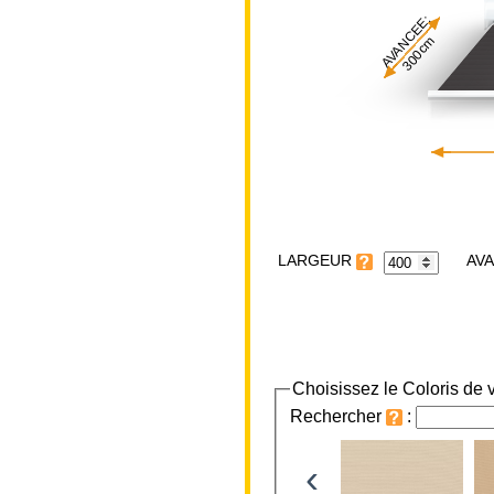
AVANCEE:
300cm
LARGEUR
Choisissez le Coloris de v
Rechercher
:
‹