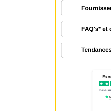
Fournisseu
FAQ's* et 
Tendances 
Exc
Basé s