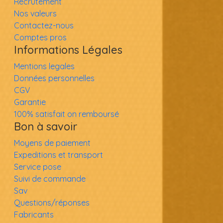
Recrutement
Nos valeurs
Contactez-nous
Comptes pros
Informations Légales
Mentions legales
Données personnelles
CGV
Garantie
100% satisfait on remboursé
Bon à savoir
Moyens de paiement
Expeditions et transport
Service pose
Suivi de commande
Sav
Questions/réponses
Fabricants