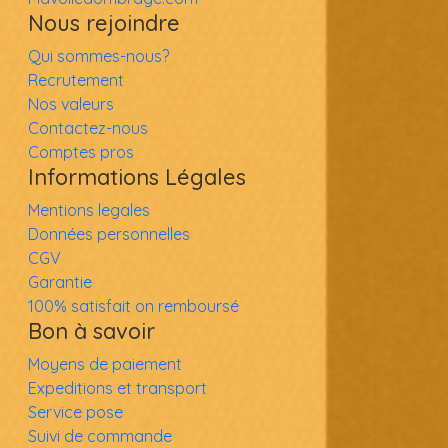
Nous rejoindre
Qui sommes-nous?
Recrutement
Nos valeurs
Contactez-nous
Comptes pros
Informations Légales
Mentions legales
Données personnelles
CGV
Garantie
100% satisfait on remboursé
Bon à savoir
Moyens de paiement
Expeditions et transport
Service pose
Suivi de commande