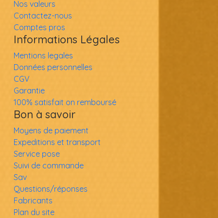
Nos valeurs
Contactez-nous
Comptes pros
Informations Légales
Mentions legales
Données personnelles
CGV
Garantie
100% satisfait on remboursé
Bon à savoir
Moyens de paiement
Expeditions et transport
Service pose
Suivi de commande
Sav
Questions/réponses
Fabricants
Plan du site