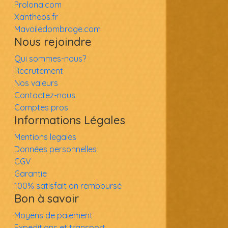
Prolona.com
Xantheos.fr
Mavoiledombrage.com
Nous rejoindre
Qui sommes-nous?
Recrutement
Nos valeurs
Contactez-nous
Comptes pros
Informations Légales
Mentions legales
Données personnelles
CGV
Garantie
100% satisfait on remboursé
Bon à savoir
Moyens de paiement
Expeditions et transport