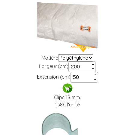
Matière
Largeur (cm)
Extension (cm)
Clips 18 mm.
1.38
€ l'unité