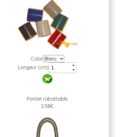
Color
Longeur (cm)
Pontet rabattable
2.58
€