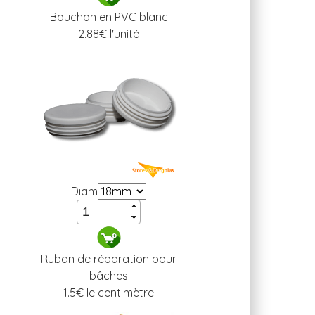
Bouchon en PVC blanc
2.88
€ l'unité
Diam
Ruban de réparation pour
bâches
1.5
€ le centimètre