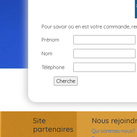
Pour savoir où en est votre commande, re
Prénom
Nom
Téléphone
Site
Nous rejoind
partenaires
Qui sommes-nous?