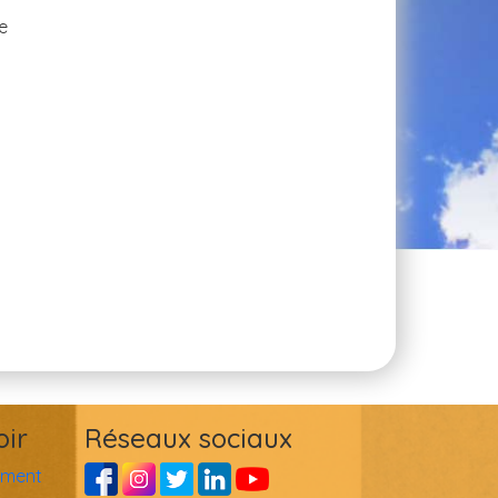
e
oir
Réseaux sociaux
ement