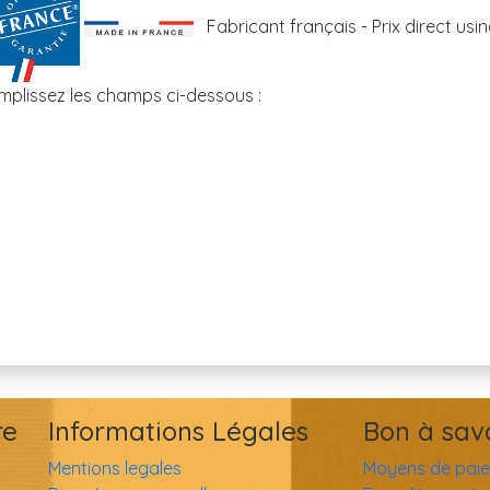
Fabricant français - Prix direct usin
mplissez les champs ci-dessous :
re
Informations Légales
Bon à sav
Mentions legales
Moyens de pai