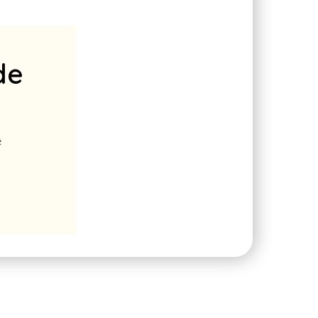
de
e
e