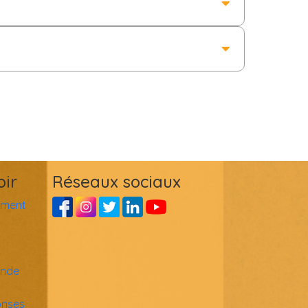
oir
Réseaux sociaux
ement
ande
onses