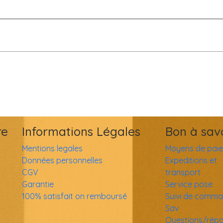
re
Informations Légales
Bon à sav
Mentions legales
Moyens de pai
Données personnelles
Expeditions et
CGV
transport
Garantie
Service pose
100% satisfait on remboursé
Suivi de comm
Sav
Questions/rép