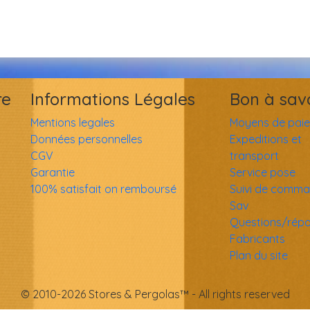
re
Informations Légales
Bon à sav
Mentions legales
Moyens de pai
Données personnelles
Expeditions et
CGV
transport
Garantie
Service pose
100% satisfait on remboursé
Suivi de comm
Sav
Questions/rép
Fabricants
Plan du site
© 2010-2026 Stores & Pergolas™ - All rights reserved