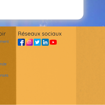
oir
Réseaux sociaux
ement
ande
onses