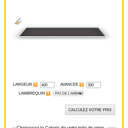
AVANCEE:
300cm
LARGEUR:
400cm
LARGEUR
LAMBREQUIN
PAS DE LAMBREQUIN
Choisissez le Coloris de votre toile de store