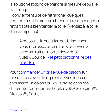
la solution est donc de prendre la mesure depuis le
trait rouge.
Il convient ensuite de retrancher quelques
centimètres à la mesure obtenue pour aménager un
retrait apte à bien tender la toile. (Pensez à la toile
d’un trampoline)
A propos, si la question des brise-vues
vous intéresse, on écrit un « brise-vue »
avec un trait d’union et des « brise-
vues ». Source :
« le petit dictionnaire des
pluriels »
Pour
commander un brise-vue de balcon
sur
mesure, suivez ce lien. précisez vos mesures,
choisissez un coloris qui vous plaise dans nos
différentes collections de toiles : S&P Sélection™,
Dickson™, Sattler …
29/10/2019