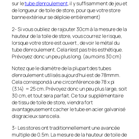
sur le
tube d’enroulement
, il y suffisamment de jeu et
de longueur de toile de store, pour que votre store
banne extérieur se déploie
entièrement
)
2- Si vous oubliez de rajouter 30cm à la mesure de la
hauteur de la toile de store, vous courrez le risque,
lorsque votre store est ouvert , de voir le métal du
tube d’enroulement. Cela n’est pas très esthétique.
Prévoyez donc un peu plus long. (au moins 30 cm)
Notez que le diamètre de la plupart des tubes
d’enroulement utilisés aujourd’hui est de 78mmm.
Cela correspond à une circonférence de 78 x pi
(3.14) = 25 cm. Prévoyez donc un peu plus large, soit
30 cm, et tout sera parfait. Ce tour supplémentaire
de tissu de toile de store, viendra fort
avantageusement cacher le tube en acier galvanisé
disgracieux sans cela.
3- Les stores ont traditionnellement une avancée
multiple de 0.5m. La mesure de la hauteur de toile de