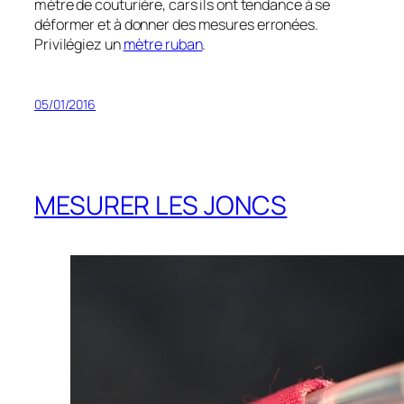
mètre de couturière, cars ils ont tendance à se
déformer et à donner des
mesures
erronées.
Privilégiez un
mètre ruban
.
05/01/2016
MESURER LES JONCS