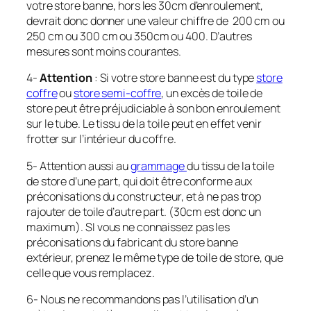
votre store banne, hors les 30cm d’enroulement,
devrait donc donner une valeur
chiffre
de 200 cm ou
250 cm ou 300 cm ou 350cm ou 400. D’autres
mesures sont moins courantes.
4-
Attention
: Si votre store banne est du type
store
coffre
ou
store semi-coffre
, un excès de toile de
store peut être préjudiciable à son bon enroulement
sur le tube. Le tissu de la toile peut en effet venir
frotter sur l’intérieur du coffre.
5- Attention aussi au
grammage
du tissu de la toile
de store d’une part, qui doit être conforme aux
préconisations du constructeur, et à ne pas trop
rajouter de toile d’autre part. (30cm est donc un
maximum). SI vous ne connaissez pas les
préconisations du fabricant du store banne
extérieur, prenez le même type de toile de store, que
celle que vous remplacez.
6- Nous ne recommandons pas l’utilisation d’un