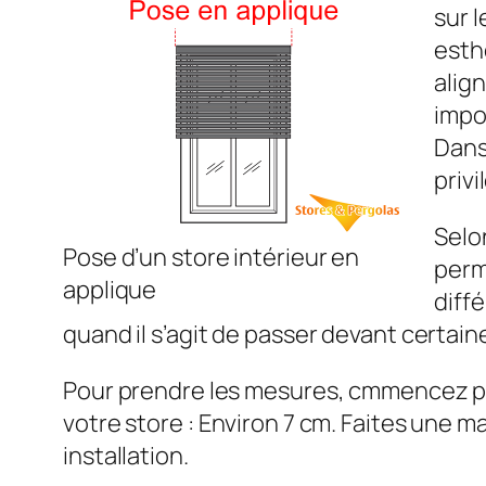
sur 
esthé
align
impo
Dans
privi
Selo
Pose d’un store intérieur en
perm
applique
diff
quand il s’agit de passer devant certa
Pour prendre les mesures, cmmencez par 
votre store : Environ 7 cm. Faites une ma
installation.