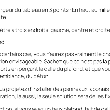
geur du tableau en 3 points : En haut au milie
ite.
tre à trois endroits: gauche, centre et droite.
nd
certains cas, vous n’aurez pas vraiment le cho
ion envisageable. Sachez que ce n’est pas la pl
orts en perçant la dalle du plafond, et que v
semblance, du béton.
ous projetez d’installer des panneaux japonais
ation, là aussi, la seule solution sera de les fi
tion, si vous avez un faux plafond, fait de dall