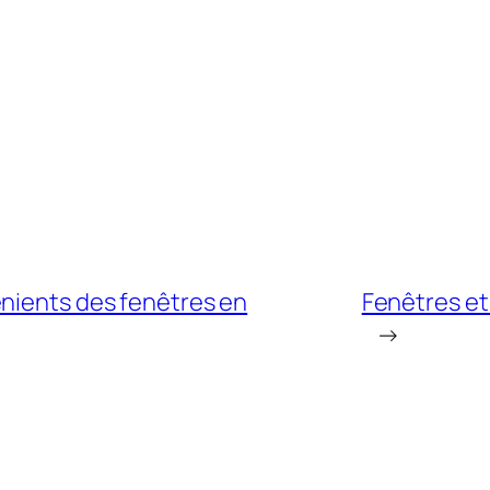
énients des fenêtres en
Fenêtres et
→