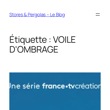
Aller
au
Stores & Pergolas – Le Blog
contenu
Étiquette :
VOILE
D'OMBRAGE