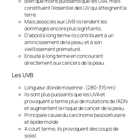
Bien que moins puissants que les UVA, mais
constituent l’essentiel des UV qui atteignent la
terre.
Mais associés aux UVB ils rendent les
dommages encore plus signifiants.
D’abord à long terme ils contribuent à un
amincissement de la peau, et à son
vieillissement prématuré.
Ensuite à long terme en concourant
directement aux cancers de la peau.
Les UVB
Longueur d’onde moyenne : (280-315 nm)
Ils sont plus puissants que les UVA et
provoquent à terme plus de mutations de l’ADN
et augmentent le risque de cancer de la peau.
Principale cause du carcinome basocellulaire
et épidermoïde
A court terme, ils provoquent des coups de
soleil.