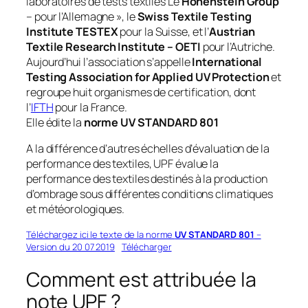
laboratoires de tests textiles Le
Hohenstein Group
– pour l’Allemagne », le
Swiss Textile Testing
Institute TESTEX
pour la Suisse, et l’
Austrian
Textile Research Institute – OETI
pour l’Autriche.
Aujourd’hui l’association s’appelle
International
Testing Association for Applied UV Protection
et
regroupe huit organismes de certification, dont
l’
IFTH
pour la France.
Elle édite la
norme UV STANDARD 801
A la différence d’autres échelles d’évaluation de la
performance des textiles, UPF évalue la
performance des textiles destinés à la production
d’ombrage sous différentes conditions climatiques
et météorologiques.
Téléchargez ici le texte de la norme
UV STANDARD 801
–
Version du 20 07 2019
Télécharger
Comment est attribuée la
note UPF ?