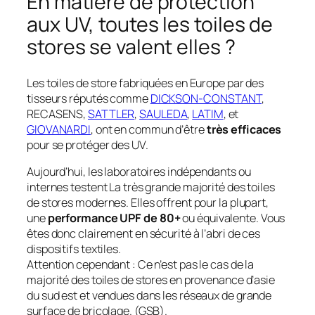
En matière de protection
aux UV, toutes les toiles de
stores se valent elles ?
Les toiles de store fabriquées en Europe par des
tisseurs réputés comme
DICKSON-CONSTANT
,
RECASENS,
SATTLER
,
SAULEDA
,
LATIM
, et
GIOVANARDI
, ont en commun d’être
très efficaces
pour se protéger des UV.
Aujourd’hui, les laboratoires indépendants ou
internes testent La très grande majorité des toiles
de stores modernes. Elles offrent pour la plupart,
une
performance UPF de 80+
ou équivalente. Vous
êtes donc clairement en sécurité à l’abri de ces
dispositifs textiles.
Attention cependant : Ce n’est pas le cas de la
majorité des toiles de stores en provenance d’asie
du sud est et vendues dans les réseaux de grande
surface de bricolage. (GSB).