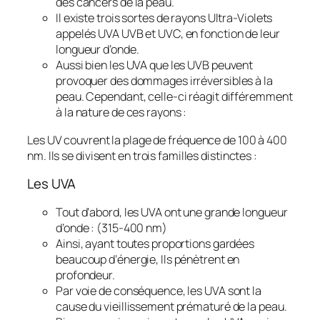
des cancers de la peau.
Il existe trois sortes de rayons Ultra-Violets
appelés UVA UVB et UVC, en fonction de leur
longueur d’onde.
Aussi bien les UVA que les UVB peuvent
provoquer des dommages irréversibles à la
peau. Cependant, celle-ci réagit différemment
à la nature de ces rayons :
Les UV couvrent la plage de fréquence de 100 à 400
nm. Ils se divisent en trois familles distinctes :
Les UVA
Tout d’abord, les UVA ont une grande longueur
d’onde : (315-400 nm)
Ainsi, ayant toutes proportions gardées
beaucoup d’énergie, Ils pénètrent en
profondeur.
Par voie de conséquence, les UVA sont la
cause du vieillissement prématuré de la peau.