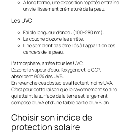
A long terme, une exposition répétée entraîne
un vieillissement prématuré de la peau.
Les UVC
Faible longueur d’onde : (100-280 nm).
La couche d’ozone les arrête.
Il ne semblent pas être liés à l’apparition des
cancers de la peau.
L’atmosphère, arrête tous les UVC.
L’ozone la vapeur d’eau, l’oxygène et le CO².
absorbent 90% des UVB.
En revanche ces obstacles affectent moins UVA.
C’est pour cette raison que le rayonnement solaire
qui atteint la surface de la terre est largement
composé d’UVA et d’une faible partie d’UVB. an
Choisir son indice de
protection solaire