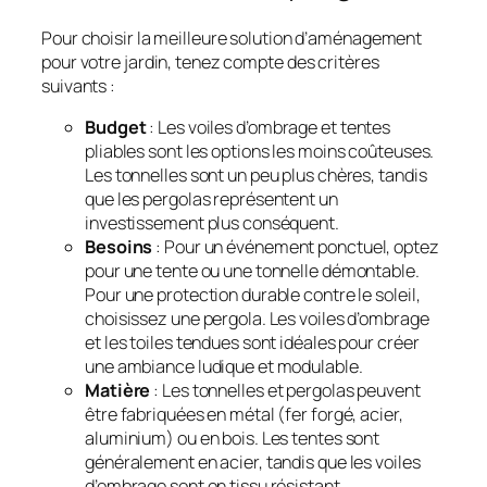
Pour choisir la meilleure solution d’aménagement
pour votre jardin, tenez compte des critères
suivants :
Budget
: Les voiles d’ombrage et tentes
pliables sont les options les moins coûteuses.
Les tonnelles sont un peu plus chères, tandis
que les pergolas représentent un
investissement plus conséquent.
Besoins
: Pour un événement ponctuel, optez
pour une tente ou une tonnelle démontable.
Pour une protection durable contre le soleil,
choisissez une pergola. Les voiles d’ombrage
et les toiles tendues sont idéales pour créer
une ambiance ludique et modulable.
Matière
: Les tonnelles et pergolas peuvent
être fabriquées en métal (fer forgé, acier,
aluminium) ou en bois. Les tentes sont
généralement en acier, tandis que les voiles
d’ombrage sont en tissu résistant.