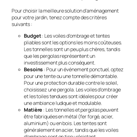
Pour choisir la meilleure solution d’aménagement
pour votre jardin, tenez compte des critères
suivants :
Budget
: Les voiles d’ombrage et tentes
pliables sont les options les moins coûteuses.
Les tonnelles sont un peu plus chères, tandis
que les pergolas représentent un
investissement plus conséquent.
Besoins
: Pour un événement ponctuel, optez
pour une tente ou une tonnelle démontable.
Pour une protection durable contre le soleil,
choisissez une pergola. Les voiles d’ombrage
et les toiles tendues sont idéales pour créer
une ambiance ludique et modulable.
Matière
: Les tonnelles et pergolas peuvent
être fabriquées en métal (fer forgé, acier,
aluminium) ou en bois. Les tentes sont
généralement en acier, tandis que les voiles
d’ombrage sont en tissu résistant.