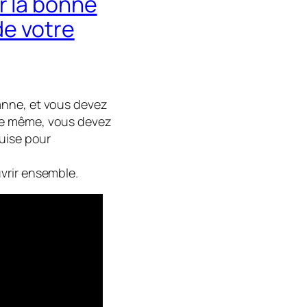
r la bonne
de votre
anne, et vous devez
le même, vous devez
quise pour
vrir ensemble.