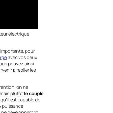
eur électrique
 importants. pour
arge
avec vos deux
Vous pouvez ainsi
venir à replier les
vention, on ne
mais plutôt
le couple
qu’il est capable de
 A puissance
t ne développeront