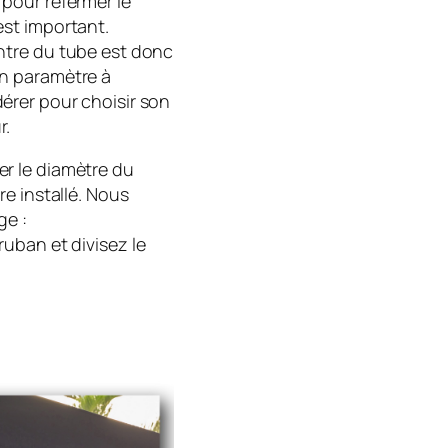
 pour refermer le
est important.
ntre du tube est donc
n paramètre à
érer pour choisir son
r.
r le diamètre du
e installé. Nous
ge :
uban et divisez le