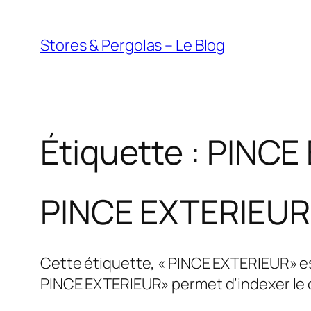
Aller
au
Stores & Pergolas – Le Blog
contenu
Étiquette :
PINCE
PINCE EXTERIEUR
Cette étiquette, « PINCE EXTERIEUR» est 
PINCE EXTERIEUR» permet d’indexer le c