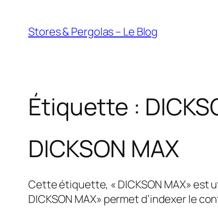
Aller
au
Stores & Pergolas – Le Blog
contenu
Étiquette :
DICKS
DICKSON MAX
Cette étiquette, « DICKSON MAX» est uti
DICKSON MAX» permet d’indexer le conte