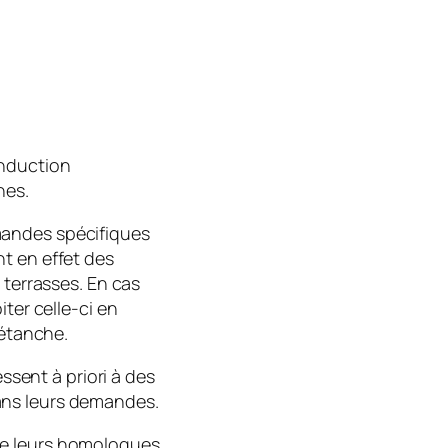
enduction
hes.
mandes spécifiques
t en effet des
 terrasses. En cas
iter celle-ci en
 étanche.
essent à priori à des
ans leurs demandes.
ue leurs homologues