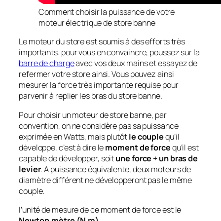
Comment choisir la puissance de votre
moteur électrique de store banne
Le moteur du store est soumis à des efforts très
importants. pour vous en convaincre, poussez sur la
barre de charge
avec vos deux mains et essayez de
refermer votre store ainsi. Vous pouvez ainsi
mesurer la force très importante requise pour
parvenir à replier les bras du store banne.
Pour choisir un moteur de store banne, par
convention, on ne considère pas sa puissance
exprimée en Watts, mais plutôt
le couple
qu’il
développe, c’est à dire le
moment de force
qu’il est
capable de développer, soit
une force + un bras de
levier
. A puissance équivalente, deux moteurs de
diamètre différent ne développeront pas le même
couple.
l’unité de mesure de ce moment de force est le
Newton.mètre (N.m)
.