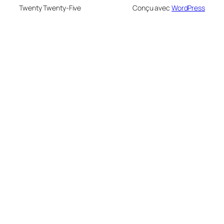
Twenty Twenty-Five
Conçu avec
WordPress