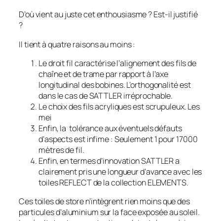
D’où vient au juste cet enthousiasme ? Est-il justifié
?
Il tient à quatre raisons au moins :
Le droit fil caractérise l’alignement des fils de
chaîne et de trame par rapport à l’axe
longitudinal des bobines. L’orthogonalité est
dans le cas de SATTLER irréprochable.
Le choix des fils acryliques est scrupuleux. Les
mei
Enfin, la tolérance aux éventuels défauts
d’aspects est infime : Seulement 1 pour 17000
mètres de fil.
Enfin, en termes d’innovation SATTLER a
clairement pris une longueur d’avance avec les
toiles REFLECT de la collection ELEMENTS.
Ces toiles de store n’intègrent rien moins que des
particules d’aluminium sur la face exposée au soleil.