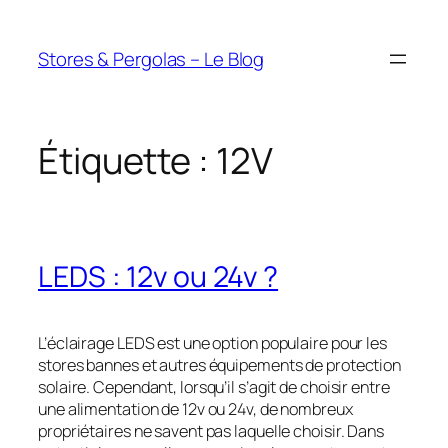
Aller
au
Stores & Pergolas – Le Blog
contenu
Étiquette :
12V
LEDS : 12v ou 24v ?
L’éclairage LEDS est une option populaire pour les
stores bannes et autres équipements de protection
solaire. Cependant, lorsqu’il s’agit de choisir entre
une alimentation de 12v ou 24v, de nombreux
propriétaires ne savent pas laquelle choisir. Dans