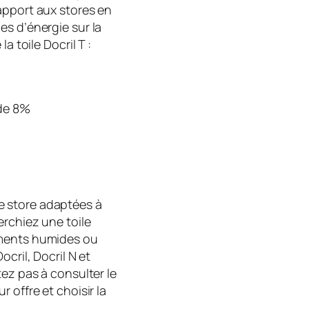
apport aux stores en
es d’énergie sur la
a toile Docril T :
de 8%
e store adaptées à
erchiez une toile
ements humides ou
cril, Docril N et
tez pas à consulter le
 offre et choisir la