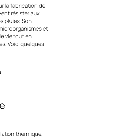
ur la fabrication de
vent résister aux
s pluies. Son
 microorganismes et
de vie tout en
s. Voici quelques
u
ue
olation thermique,